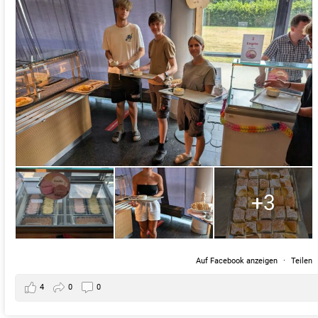
+3
Auf Facebook anzeigen
·
Teilen
4
0
0