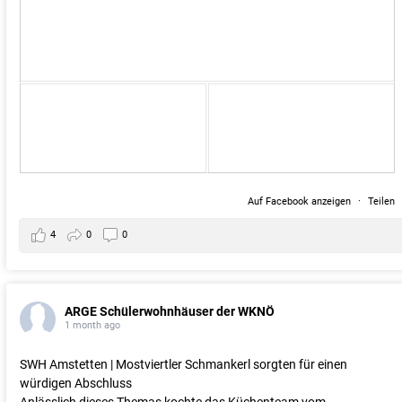
Auf Facebook anzeigen
·
Teilen
4
0
0
ARGE Schülerwohnhäuser der WKNÖ
1 month ago
SWH Amstetten | Mostviertler Schmankerl sorgten für einen
würdigen Abschluss
Anlässlich dieses Themas kochte das Küchenteam vom