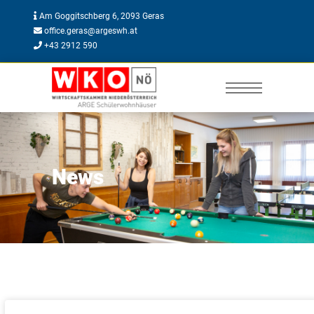
Am Goggitschberg 6, 2093 Geras
office.geras@argeswh.at
+43 2912 590
News